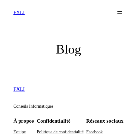
Aller
FXLI
au
contenu
Blog
FXLI
Conseils Informatiques
À propos
Confidentialité
Réseaux sociaux
Équipe
Politique de confidentialité
Facebook