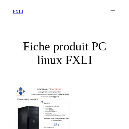
Aller
FXLI
au
contenu
Fiche produit PC
linux FXLI