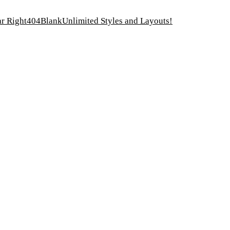
r Right
404
Blank
Unlimited Styles and Layouts!