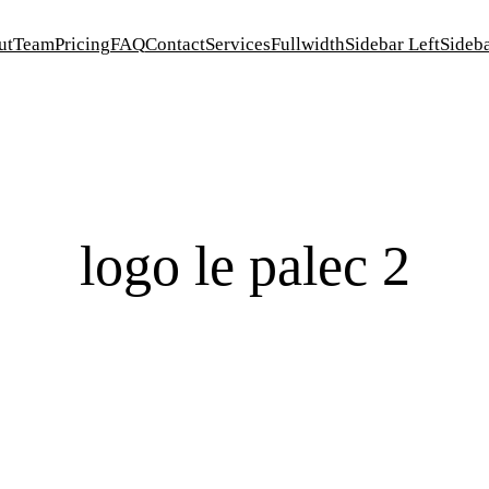
ut
Team
Pricing
FAQ
Contact
Services
Fullwidth
Sidebar Left
Sideba
logo le palec 2