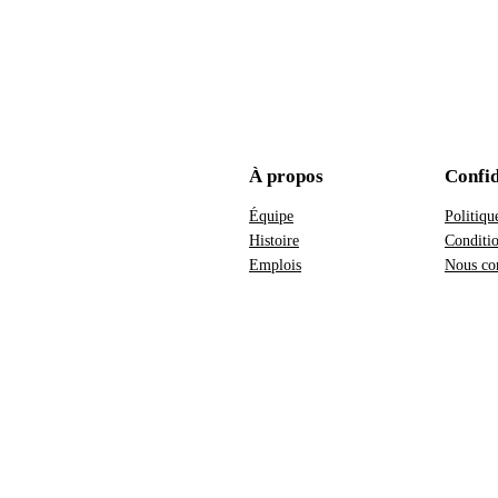
À propos
Confid
Équipe
Politiqu
Histoire
Conditio
Emplois
Nous con