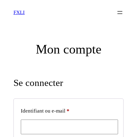
Aller
FXLI
au
contenu
Mon compte
Se connecter
Obligatoire
Identifiant ou e-mail
*